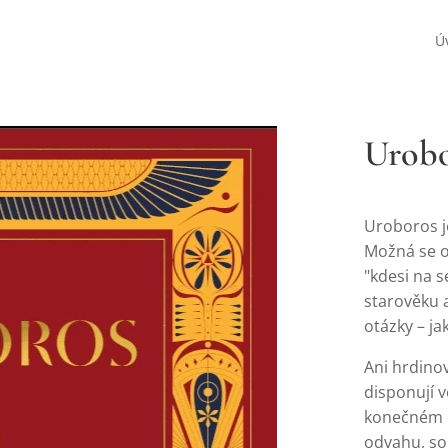
Ú
Urobo
Uroboros je
Možná se o
"kdesi na 
starověku a
otázky – jak
Ani hrdino
disponují v
konečném d
odvahu, sou