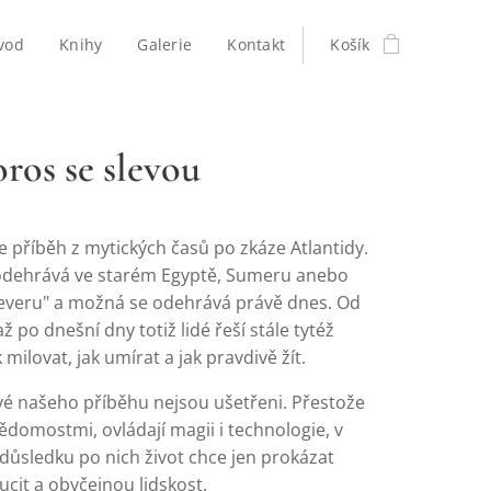
vod
Knihy
Galerie
Kontakt
Košík
ros se slevou
 příběh z mytických časů po zkáze Atlantidy.
dehrává ve starém Egyptě, Sumeru anebo
severu" a možná se odehrává právě dnes. Od
ž po dnešní dny totiž lidé řeší stále tytéž
 milovat, jak umírat a jak pravdivě žít.
vé našeho příběhu nejsou ušetřeni. Přestože
ědomostmi, ovládají magii i technologie, v
ůsledku po nich život chce jen prokázat
cit a obyčejnou lidskost.