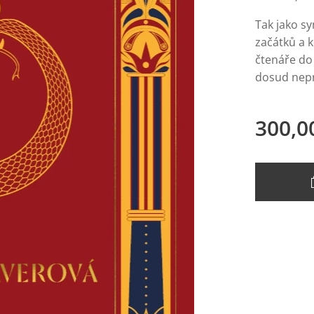
Tak jako s
začátků a k
čtenáře do
dosud nepr
300,0