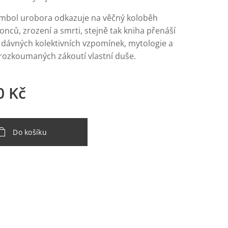
ymbol urobora odkazuje na věčný koloběh
onců, zrození a smrti, stejně tak kniha přenáší
 dávných kolektivních vzpomínek, mytologie a
ozkoumaných zákoutí vlastní duše.
0
Kč
Do košíku